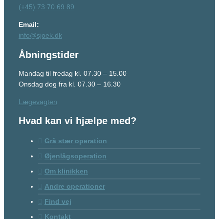
(+45) 73 70 69 89
Email:
info@sjoek.dk
Åbningstider
Mandag til fredag kl. 07.30 – 15.00
Onsdag dog fra kl. 07.30 – 16.30
Lægevagten
Hvad kan vi hjælpe med?
Grå stær operation
Øjenlågsoperation
Om klinikken
Andre operationer
Find vej
Kontakt