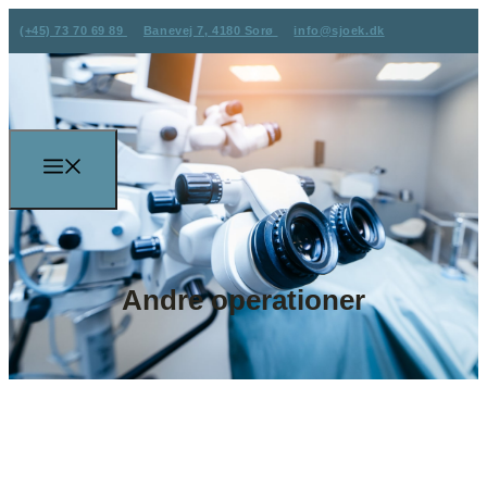
(+45) 73 70 69 89
Banevej 7, 4180 Sorø
info@sjoek.dk
Andre operationer